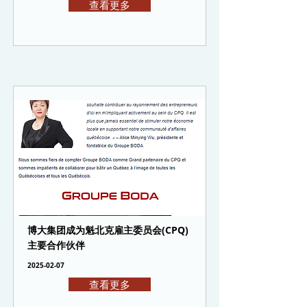
查看更多
博大集团成为魁北克雇主委员会(CPQ)
主要合作伙伴
2025-02-07
查看更多