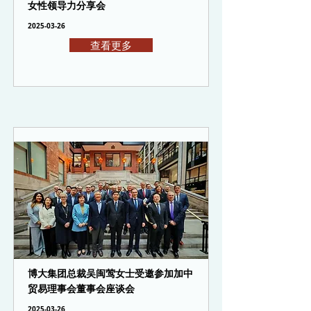
女性领导力分享会
2025-03-26
查看更多
博大集团总裁吴闽莺女士受邀参加加中
贸易理事会董事会座谈会
2025-03-26