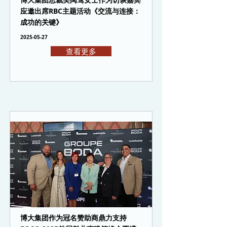
应邀出席RBC主题活动《交流与连接：
成功的关键》
2025-05-27
查看更多
博大集团作为冠名赞助商鼎力支持