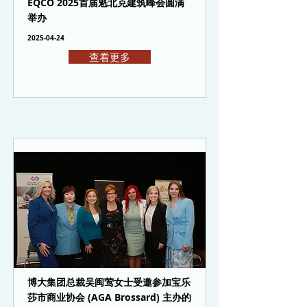
EQCO 2025首届魁北克建筑峰会圆满
举办
2025-04-24
查看更多
博大集团总裁吴闽莺女士受邀参加宝乐
莎市商业协会 (AGA Brossard) 主办的