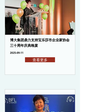
博大集团鼎力支持宝乐莎市企业家协会
三十周年庆典晚宴
2025-09-11
查看更多