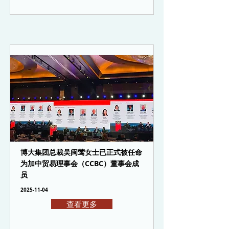
博大集团总裁吴闽莺女士已正式被任命
为加中贸易理事会（CCBC）董事会成
员
2025-11-04
查看更多