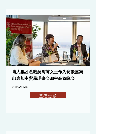
博大集团总裁吴闽莺女士作为访谈嘉宾
出席加中贸易理事会加中高管峰会
2025-10-06
查看更多