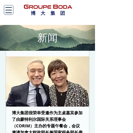
​​新闻
博大集团很荣幸受邀作为主桌嘉宾参加
了由蒙特利尔国际关系理事会
（CORIM）主办的专题午餐会，会议
邀请加拿大财政部长兼国家税务部长弗