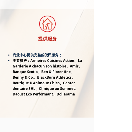
​提供服务
商业中心提供完整的便民服务；
​主要租户：Armoires Cuisines Action、La
Garderie À chacun son histoire、Amir、
Banque Scotia、Ben & Florentine、
Benny & Co.、BlackBurn Athletics、
Boutique D'Animaux Chico、Center
dentaire SHL、Clinique au Sommet、
Daoust Éco Performant、Dollarama