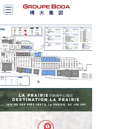
La Prairie市购物中心项目
Destination La Prairie
1010 Bd des Prés-Verts, La Prairie, QC J5R 0R3