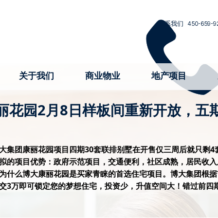
联系我们 450-659-9
关于我们
商业物业
地产项目
丽花园2月8日样板间重新开放，五
大集团康丽花园项目四期30套联排别墅在开售仅三周后就只剩4
拟的项目优势：政府示范项目，交通便利，社区成熟，居民收入
为什么博大康丽花园是买家青睐的首选住宅项目。博大集团根据
交3万即可锁定您的梦想住宅，投资少，升值空间大！错过前四