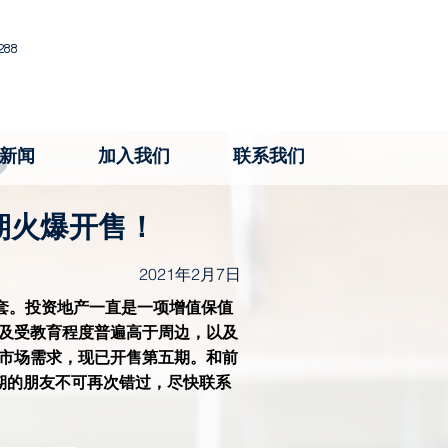
288
新闻
加入我们
联系我们
期火爆开售！
2021年2月7日
套。投资地产一直是一项增值保值
及受教育程度普遍高于周边，以及
市场需求，现已开售第五期。和前
期的朋友不可再次错过，尽快联系